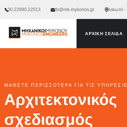
+30.22890.22513
info@mk-mykonos.gr
Πλακωτό -
ΑΡΧΙΚΉ ΣΕΛΊΔΑ
ΜΆΘΕΤΕ ΠΕΡΙΣΣΌΤΕΡΑ ΓΙΑ ΤΙΣ ΥΠΗΡΕΣΊ
Αρχιτεκτονικός
σχεδιασμός