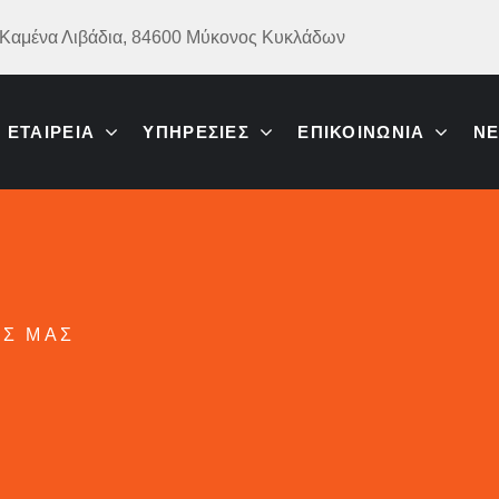
 Καμένα Λιβάδια, 84600 Μύκονος Κυκλάδων
ΕΤΑΙΡΕΊΑ
ΥΠΗΡΕΣΊΕΣ
ΕΠΙΚΟΙΝΩΝΊΑ
Ν
ΕΣ ΜΑΣ